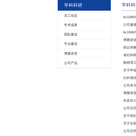
学科科研
员工动态
学术成果
团队建设
平台建设
博雅讲堂