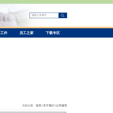
网
学科科研
团学工作
党群工作