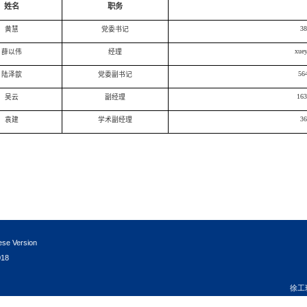
公司领导
姓名
职务
黄慧
党委书
薛以伟
经理
陆泽歆
党委副
吴云
副经
袁建
学术副