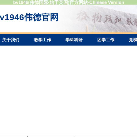
bv1946(伟德国际·始于英国)官方网站-Chinese Version
bv1946伟德官
公司首页
关于我们
教学工作