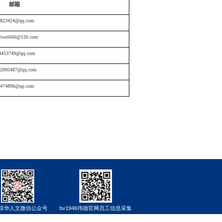
邮箱
38823424@q
记
xueyiwei666@
564453749@q
书记
1632005487@
理
36474896@q
经理