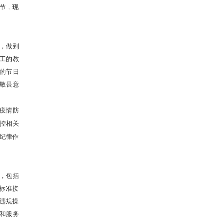
旦春节期间
廉洁自律工作的通知
、各部门：
续深入贯彻落实中央八项规定精神，持之以恒纠治“四
期间各项工作，确保全体师生安全过节、廉洁过节，现
为
规定精神，切实担负起全面从严治党的主体责任，做到
向纵深发展。要加强对本单位党员干部和师生员工的教
、早提醒、早教育、早预防，努力营造风清气正的节日
进作风、抵制歪风，增强自律意识、红线意识、敬畏意