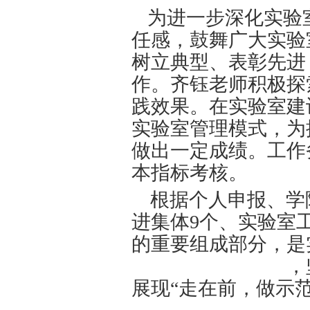
近日，
公
进个人拟
荣获
校
“实
为进一步
任感，鼓
树立典型
作
。
齐钰
践效果
。
实验室管