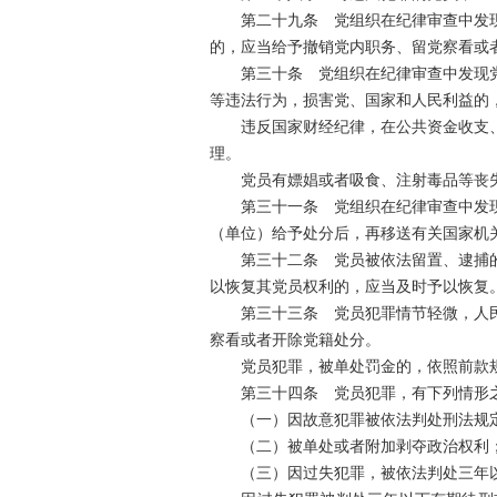
（三）检举同案人
（四）主动挽回损
（五）主动上交
（六）党内法规规
第十八条 根据案
定的处分幅度以外
第十九条 对于党
育、责令检查、诫
党员有作风纪律方
党员行为虽然造成
第二十条 有下列
（一）强迫、唆
（二）拒不上交