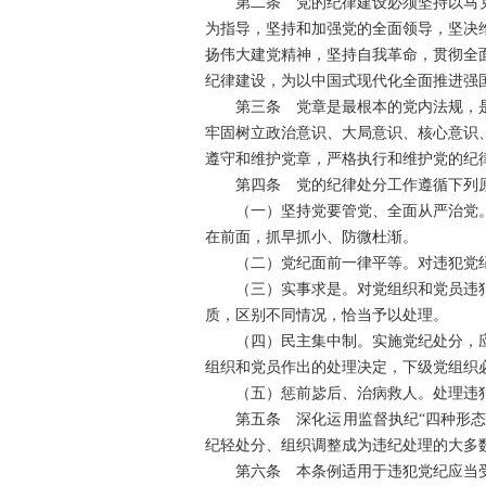
发布）
第一章 总体要
第一条 为了维护
线、方针、政策、
第二条 党的纪律
为指导，坚持和加
扬伟大建党精神，
纪律建设，为以中
第三条 党章是最
牢固树立政治意识
遵守和维护党章，
第四条 党的纪律