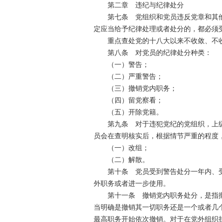
（一）坚持党要管
在前面，抓早抓小
（二）党纪面前一
（三）实事求是。
质，区别不同情况
（四）民主集中制
组织和党员作出的
（五）惩前毖后、
第五条 深化运用
纪轻处分、组织调
第六条 本条例适
第二章 违纪与
第七条 党组织和