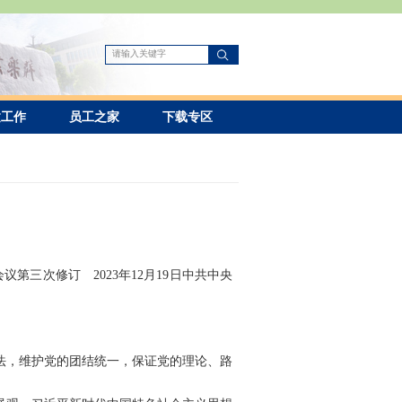
网
学科科研
团学工作
党建工作
共产党纪律处分条例》
官网
发布时间：2024-04-30
浏览次数：
共中央发布
2023
年
12
月
8
日中共中央政治局会议第