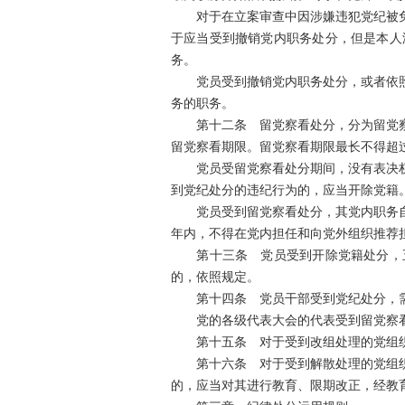
定应当给予纪律处
重点查处党的十八
第八条 对党员
（一）警告；
（二）严重警告
（三）撤销党内
（四）留党察看
（五）开除党籍
第九条 对于违犯
员会在查明核实后
（一）改组；
（二）解散。
第十条 党员受到