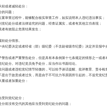
使用。
内职务处分，是指撤销受处分党员由党内选举或者
切职务还是一个或者几个职务。如果决定撤销其一个
撤销。对于在党外组织担任职务的，应当建议党外组
因涉嫌违犯党纪被免职的党员，审查后依照本条例
内职务处分，但是本人没有担任党内职务的，应当
职务处分，或者依照前款规定受到严重警告处分的
看处分，分为留党察看一年、留党察看二年。对于
党察看期限最长不得超过二年。
分期间，没有表决权、选举权和被选举权。留党察
行为的，应当开除党籍。