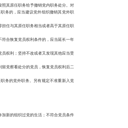
反映强烈，政治问题和经济问题交织的腐败案件，
查或者给予通报批评。对于严重违犯党纪、本身又
得在党内提拔职务或者进一步使用，也不得向党外