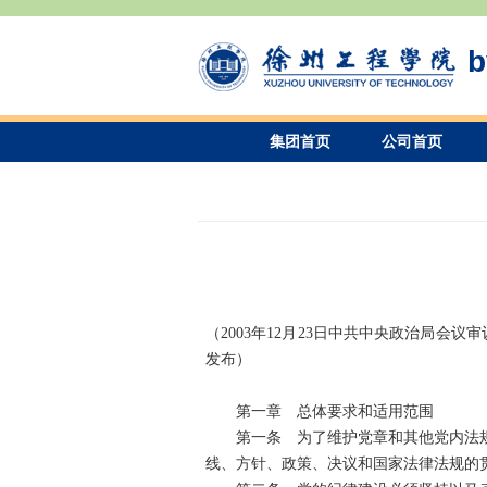
集团首页
（
2003
年
12
月
23
日