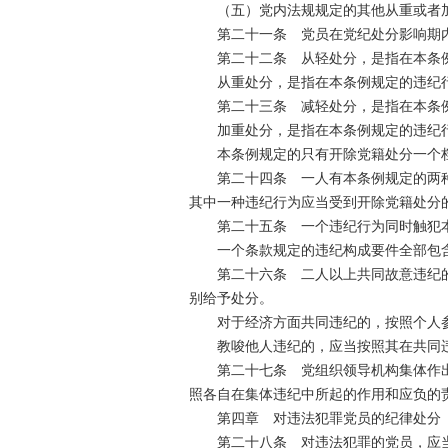
党员受到留党察看
年内，不得在党内
第十三条 党员受
的，依照规定。
第十四条 党员干
党的各级代表大会
第十五条 对于受
第十六条 对于受
的，应当对其进行
第三章 纪律处
第十七条 有下列
（一）主动交代本
（二）在组织谈话