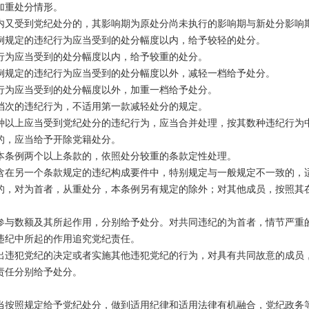
处分，其党内职务自然撤销。对于担任党外职务的
担任和向党外组织推荐担任与其原任职务相当或者高
到开除党籍处分，五年内不得重新入党，也不得
部受到党纪处分，需要同时进行组织处理的，党
的代表受到留党察看以上处分的，党组织应当终
到改组处理的党组织领导机构成员，除应当受到撤
到解散处理的党组织中的党员，应当逐个审查。其
教育、限期改正，经教育仍无转变的，予以劝退或者
分运用规则
情形之一的，可以从轻或者减轻处分：
人应当受到党纪处分的问题；
函询、初步核实、立案审查过程中，能够配合核实